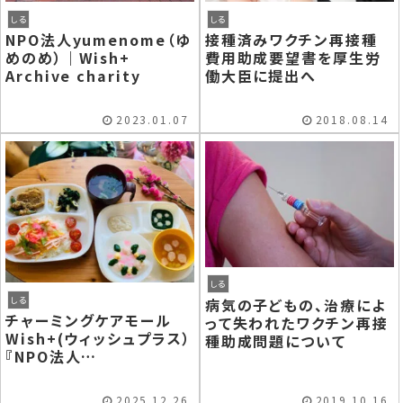
しる
しる
NPO法人yumenome（ゆ
接種済みワクチン再接種
めのめ）｜Wish+
費用助成要望書を厚生労
Archive charity
働大臣に提出へ
2023.01.07
2018.08.14
しる
病気の子どもの、治療によ
しる
チャーミングケアモール
って失われたワクチン再接
Wish+(ウィッシュプラス）
種助成問題について
『NPO法人
yumenome（ゆめのめ）』
2025.12.26
2019.10.16