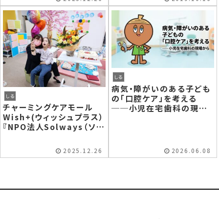
しる
病気・障がいのある子ども
の「口腔ケア」を考える
しる
チャーミングケアモール
──小児在宅歯科の現場
Wish+(ウィッシュプラス）
から
『NPO法人Solways（ソル
ウェイズ）』
2025.12.26
2026.06.08