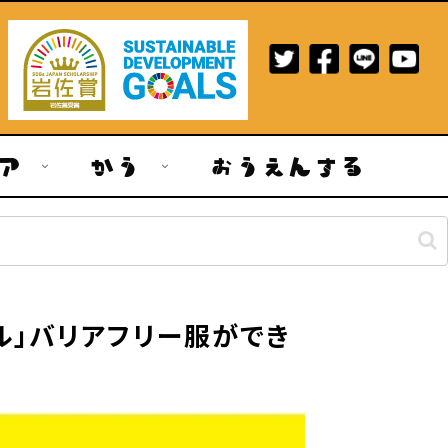
ア
かう
おうえんする
ル」バリアフリー服ができ