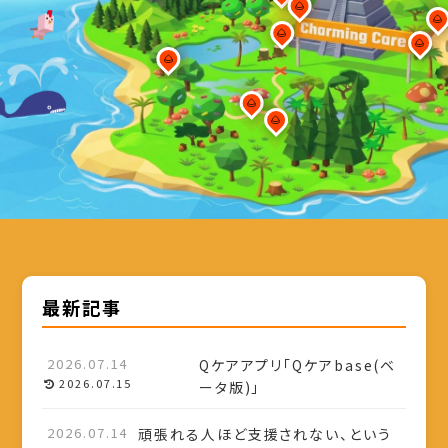
🌰
🌰
🌰
🌰
🌰
🌰
🌰
最新記事
2026.07.14
Qケアアプリ「Qケアbase(ベ
2026.07.15
ータ版)」
2026.07.14
頑張れる人ほど支援されない、という