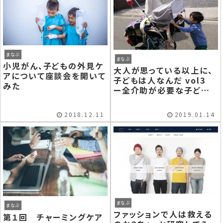
まなぶ
まなぶ
小児がん、子どもの外見ケ
大人が思っている以上に、
アについて座談会を開いて
子どもは人なんだ vol3
みた
ー全介助が必要な子どもと
の暮らしー
2018.12.11
2019.01.14
まなぶ
まなぶ
ファッションで人は救える
第１回 チャーミングケア