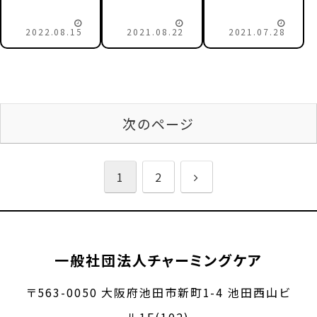
ー病気や障害
きっかけに、イ
者の就労を応
のある子どもを
ンクルーシブ学
援 チャーミン
育てる母親たち
童施設を設立！
2022.08.15
2021.08.22
2021.07.28
グケアモールは
の働き方改革
横須賀の肝っ
じまりのパート
ー
玉母さん
ナー
次のページ
1
2
一般社団法人チャーミングケア
〒563-0050 大阪府池田市新町1-4 池田西山ビ
ル1F(102)