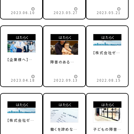
は？チャーミン
がい児を育てな
いのある子ども
グケアが選ぶ、
がら新たな一歩
をケアしながら
2023.06.10
2023.05.27
2023.05.21
おすすめのリス
をふみだしアン
働くということ』
キリングスキル
バサダーへ
をサポート！働
を紹介
き方の協働発
信及び親子で
はたらく
はたらく
はたらく
活用可能なコ
ワーキングスペ
ースの始動
【株式会社ゼネ
ラルパートナー
【企業様へ】チ
障害のある子
ズ（2/2）】病気
ャーミングケア
どもを育てなが
や障害があって
への業務委託
ら働くというこ
も、明るい将来
で、病児・障害
と
2023.04.18
2022.09.13
2022.08.15
が見える世の
児家庭を支援し
中に
ませんか？
はたらく
はたらく
はたらく
【株式会社ゼネ
ラルパートナー
働くを諦めない
子どもの障害を
ズ（1/2）】障害