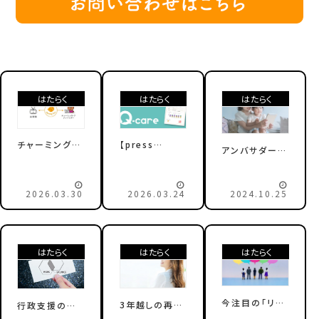
はたらく
はたらく
はたらく
チャーミングケ
【press
アンバサダー紹
ア アンバサダ
release】プロ
介
ープログラム
セスを可視化し
た今までにない
2026.03.30
2026.03.24
2024.10.25
課外活動証明
書を採用！チャ
ーミングケアが
就労サポートプ
はたらく
はたらく
はたらく
ログラム始動
ー 第１弾は配
慮事項のある
高校生・大学生
今注目の「リス
3年越しの再
行政支援の隙
を対象に
キリング」と
会！重症心身障
間『病気や障が